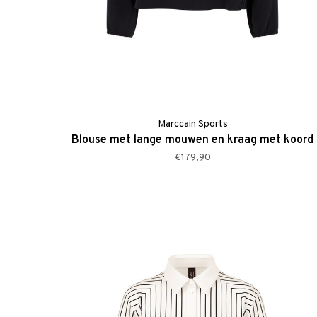
Marccain Sports
Blouse met lange mouwen en kraag met koord
€179,90