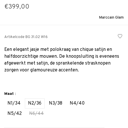
€399,00
Marccain Glam
Artikelcode
BG 31.02 W16
Een elegant jasje met polokraag van chique satijn en
halfdoorzichtige mouwen. De knoopsluiting is eveneens
afgewerkt met satijn, de sprankelende strasknopen
zorgen voor glamoureuze accenten.
Maat :
N1/34
N2/36
N3/38
N4/40
N5/42
N6/44