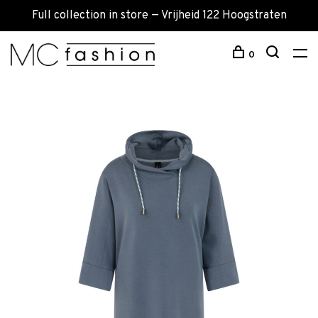
Full collection in store — Vrijheid 122 Hoogstraten
0