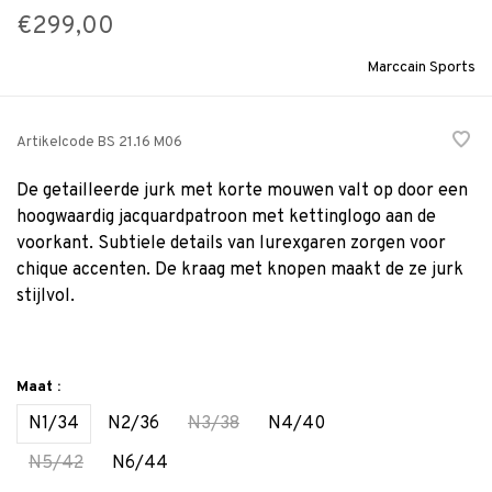
€299,00
Marccain Sports
Artikelcode
BS 21.16 M06
De getailleerde jurk met korte mouwen valt op door een
hoogwaardig jacquardpatroon met kettinglogo aan de
voorkant. Subtiele details van lurexgaren zorgen voor
chique accenten. De kraag met knopen maakt de ze jurk
stijlvol.
Maat :
N1/34
N2/36
N3/38
N4/40
N5/42
N6/44