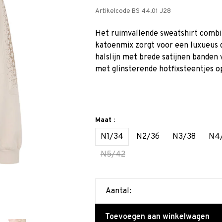
Artikelcode
BS 44.01 J28
Het ruimvallende sweatshirt comb
katoenmix zorgt voor een luxueus d
halslijn met brede satijnen banden
met glinsterende hotfixsteentjes 
Maat :
N1/34
N2/36
N3/38
N4
N5/42
Aantal:
Toevoegen aan winkelwagen