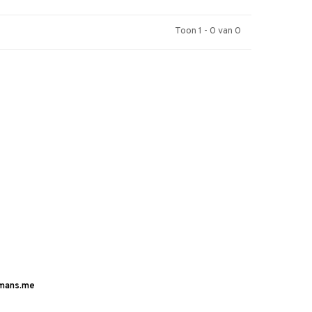
Toon 1 - 0 van 0
mans.me